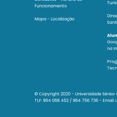
Turi
Funcionamento
Dina
Mapa - Localização
Sant
Alun
Goog
na I
Prog
Tecn
© Copyright 2020 - Universidade Sénio
TLF:
964 068 452
/
964 756 736
- Email: