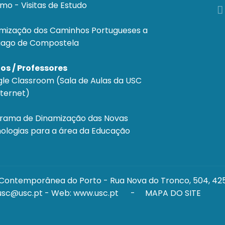
smo - Visitas de Estudo
mização dos Caminhos Portugueses a
iago de Compostela
os / Professores
le Classroom (Sala de Aulas da USC
nternet)
rama de Dinamização das Novas
ologias para a área da Educação
r Contemporânea do Porto - Rua Nova do Tronco, 504, 4
usc@usc.pt
- Web: www.usc.pt - MAPA DO SITE