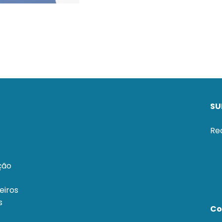
SU
Re
ção
eiros
s
Co